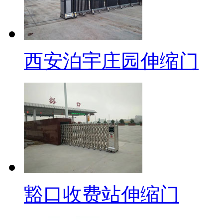
西安泊宇庄园伸缩门
豁口收费站伸缩门