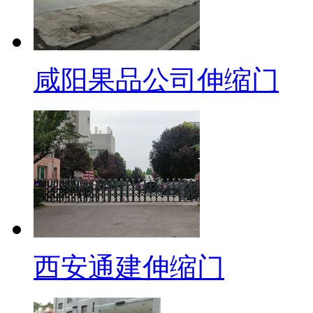
咸阳果品公司伸缩门
西安通建伸缩门