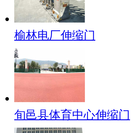
榆林电厂伸缩门
旬邑县体育中心伸缩门