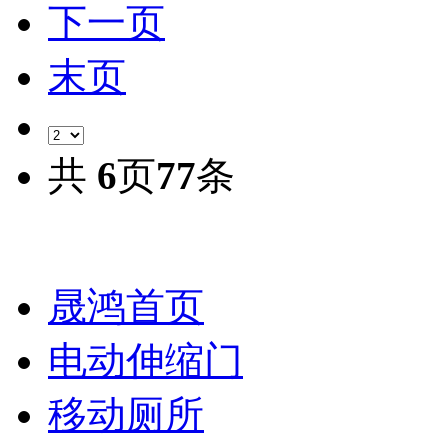
下一页
末页
共
6
页
77
条
晟鸿首页
电动伸缩门
移动厕所