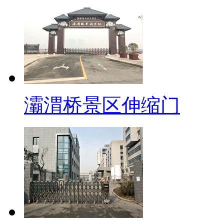
灞渭桥景区伸缩门